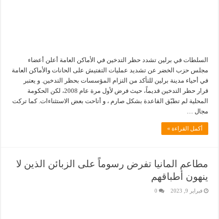
السلطات في برلين تشدد حظر التدخين في الأماكن العامة أعلن أعضاء
مجلس حزب الخضر عن تشديد عمليات التفتيش على الحانات والأماكن العامة
في أحياء مدينة برلين للتأكد من التزام المؤسسات بحظر التدخين. و يعتبر
قرار حظر التدخين قديماً، حيث فرض لأول مرة عام 2008، لكن الحكومة
المحلية لم تطبّق القاعدة بشكل صارم ، و أتاحت بعض الاستثناءات. كما تركت
مجال …
أكمل القراءة »
مطاعم المانيا تفرض رسوماً على الزبائن الذين لا
ينهون أطباقهم
فبراير 9, 2023
0