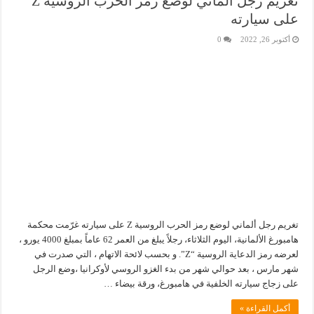
تغريم رجل ألماني لوضع رمز الحرب الروسية Z
على سيارته
أكتوبر 26, 2022
0
تغريم رجل ألماني لوضع رمز الحرب الروسية Z على سيارته غرّمت محكمة
هامبورغ الألمانية، اليوم الثلاثاء، رجلاً يبلغ من العمر 62 عاماً بمبلغ 4000 يورو ،
لعرضه رمز الدعاية الروسية “Z”. و بحسب لائحة الاتهام ، التي صدرت في
شهر مارس ، بعد حوالي شهر من بدء الغزو الروسي لأوكرانيا ،وضع الرجل
على زجاج سيارته الخلفية في هامبورغ، ورقة بيضاء …
أكمل القراءة »