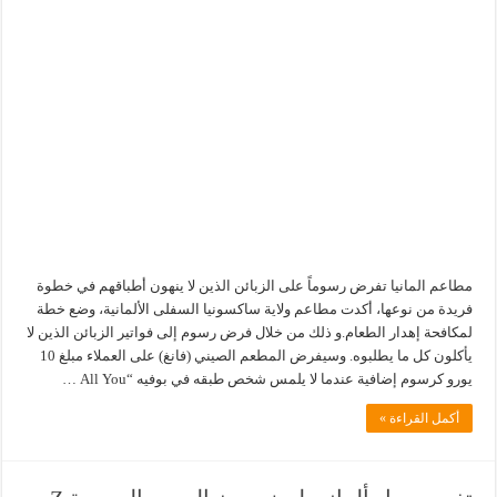
مطاعم المانيا تفرض رسوماً على الزبائن الذين لا ينهون أطباقهم في خطوة
فريدة من نوعها، أكدت مطاعم ولاية ساكسونيا السفلى الألمانية، وضع خطة
لمكافحة إهدار الطعام.و ذلك من خلال فرض رسوم إلى فواتير الزبائن الذين لا
يأكلون كل ما يطلبوه. وسيفرض المطعم الصيني (فانغ) على العملاء مبلغ 10
يورو كرسوم إضافية عندما لا يلمس شخص طبقه في بوفيه “All You …
أكمل القراءة »