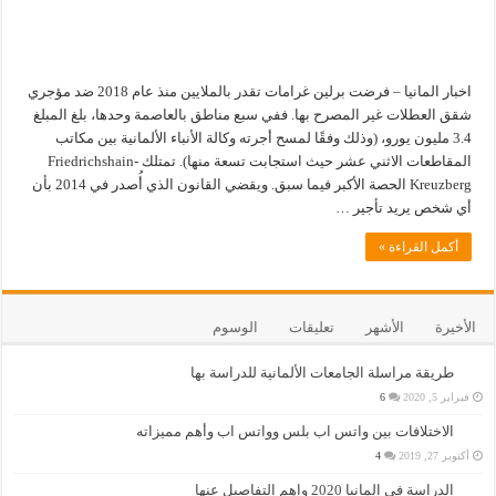
اخبار المانيا – فرضت برلين غرامات تقدر بالملايين منذ عام 2018 ضد مؤجري
شقق العطلات غير المصرح بها. ففي سبع مناطق بالعاصمة وحدها، بلغ المبلغ
3.4 مليون يورو، (وذلك وفقًا لمسح أجرته وكالة الأنباء الألمانية بين مكاتب
المقاطعات الاثني عشر حيث استجابت تسعة منها). تمتلك Friedrichshain-
Kreuzberg الحصة الأكبر فيما سبق. ويقضي القانون الذي أُصدر في 2014 بأن
أي شخص يريد تأجير …
أكمل القراءة »
الأخيرة
الأشهر
تعليقات
الوسوم
طريقة مراسلة الجامعات الألمانية للدراسة بها
فبراير 5, 2020
6
الاختلافات بين واتس اب بلس وواتس اب وأهم مميزاته
أكتوبر 27, 2019
4
الدراسة في المانيا 2020 واهم التفاصيل عنها