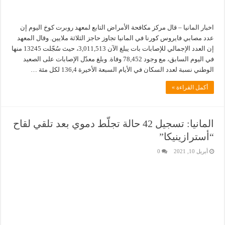
اخبار المانيا – قال مركز مكافحة الأمراض التابع لمعهد روبرت كوخ اليوم إن
عدد مصابي فايروس كورنا في المانيا تجاوز حاجز الثلاثة ملايين. وقال المعهد
إن العدد الإجمالي للإصابات بات يبلغ الآن 3,011,513، حيث سُجّلت 13245 منها
في اليوم السابق، مع وجود 78,452 وفاة. وبلغ معدّل الإصابات على الصعيد
الوطني نسبة لعدد السكان في الأيام السبعة الأخيرة 136,4 لكل مئة …
أكمل القراءة »
المانيا: تسجيل 42 حالة تجلّط دموي بعد تلقي لقاح
“أسترازينيكا”
أبريل 10, 2021
0