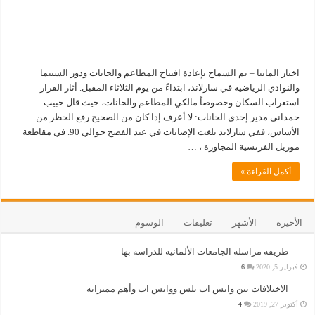
اخبار المانيا – تم السماح بإعادة افتتاح المطاعم والحانات ودور السينما
والنوادي الرياضية في سارلاند، ابتداءً من يوم الثلاثاء المقبل. أثار القرار
استغراب السكان وخصوصاً مالكي المطاعم والحانات، حيث قال حبيب
حمداني مدير إحدى الحانات: لا أعرف إذا كان من الصحيح رفع الحظر من
الأساس، ففي سارلاند بلغت الإصابات في عيد الفصح حوالي 90. في مقاطعة
موزيل الفرنسية المجاورة ، …
أكمل القراءة »
الأخيرة
الأشهر
تعليقات
الوسوم
طريقة مراسلة الجامعات الألمانية للدراسة بها
فبراير 5, 2020
6
الاختلافات بين واتس اب بلس وواتس اب وأهم مميزاته
أكتوبر 27, 2019
4