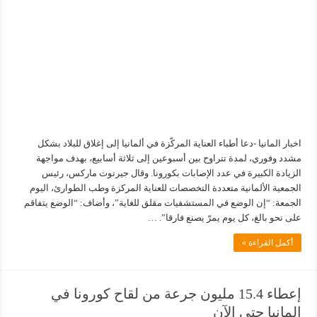
اخبار المانيا -دعا أطباء العناية المركّزة في ألمانيا إلى إغلاق للبلاد بشكل
مشدد وفوري، لمدة تتراوح بين أسبوعين إلى ثلاثة أسابيع، بهدف مواجهة
الزيادة الكبيرة في عدد الإصابات بكورونا. وقال جيرنوت ماركس، رئيس
الجمعية الألمانية متعددة التخصصات للعناية المركزة وطب الطوارئ، اليوم
الجمعة: “إن الوضع في المستشفيات مقلق للغاية”، وأضاف: “الوضع يتفاقم
على نحو بالغ، كل يوم يمرّ يصنع فارقا”. …
أكمل القراءة »
إعطاء 15.4 مليون جرعة من لقاح كورونا في
المانيا حتى الآن