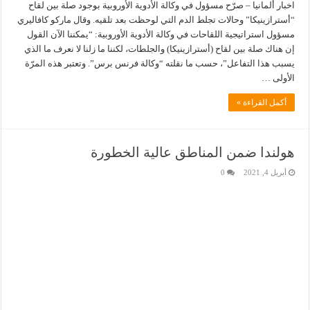
اخبار ألمانيا – صرّح مسؤول في وكالة الأدوية الأوروبية بوجود صلة بين لقاح
“أسترازينيكا” وحالات تجلط الدم التي لوحظت بعد تلقيه. وقال ماركو كافاليري
مسؤول استراتيجية اللقاحات في وكالة الأدوية الأوروبية: “يمكننا الآن القول
إن هناك صلة بين لقاح (أسترازينيكا) والجلطات، لكننا ما زلنا لا نعرف ما الذي
يسبب هذا التفاعل”، حسب ما نقلته “وكالة فرنس برس”. وتعتبر هذه المرّة
الأولى …
أكمل القراءة »
هولندا ضمن المناطق عالية الخطورة
أبريل 4, 2021
0