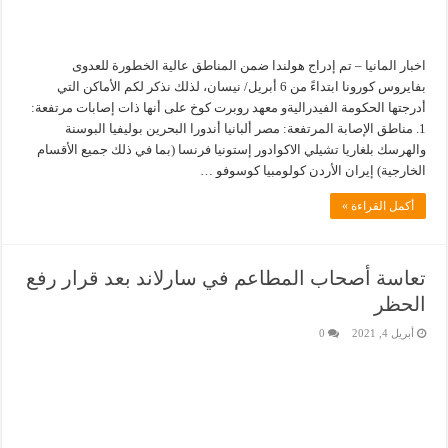
اخبار المانيا – تم إدراج هولندا ضمن المناطق عالية الخطورة للعدوى
بفايروس كورونا ابتداءً من 6 أبريل/ نيسان، لذلك نذكر لكم الأماكن التي
أدرجتها الحكومة الفيدراليةو معهد روبرت كوخ على أنها ذات إصابات مرتفعة:
1. مناطق الإصابة المرتفعة: مصر ألبانيا أندورا البحرين بوليفيا البوسنة
والهرسك بلغاريا تشيلي الاكوادور إستونيا فرنسا (بما في ذلك جميع الأقسام
الخارجية) إيران الأردن كولومبيا كوسوفو …
أكمل القراءة »
تعاسة أصحاب المطاعم في سارلاند بعد قرار رفع
الحظر
أبريل 4, 2021
0