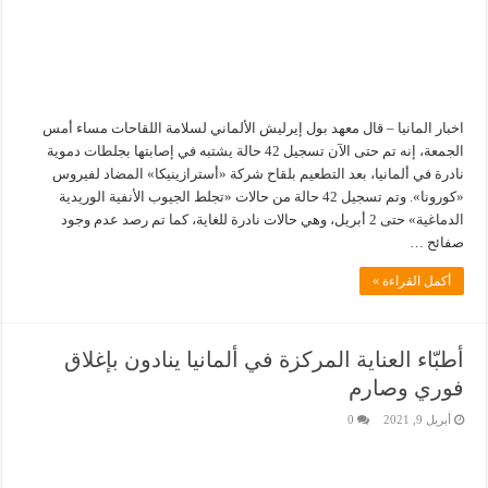
اخبار المانيا – قال معهد بول إيرليش الألماني لسلامة اللقاحات مساء أمس
الجمعة، إنه تم حتى الآن تسجيل 42 حالة يشتبه في إصابتها بجلطات دموية
نادرة في ألمانيا، بعد التطعيم بلقاح شركة «أسترازينيكا» المضاد لفيروس
«كورونا». وتم تسجيل 42 حالة من حالات «تجلط الجيوب الأنفية الوريدية
الدماغية» حتى 2 أبريل، وهي حالات نادرة للغاية، كما تم رصد عدم وجود
صفائح …
أكمل القراءة »
أطبّاء العناية المركزة في ألمانيا ينادون بإغلاق
فوري وصارم
أبريل 9, 2021
0