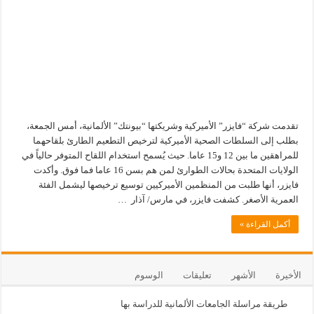
تقدمت شركة “فايزر” الأميركية وشريكتها “بيونتك” الألمانية، أمس الجمعة،
بطلب إلى السلطات الصحية الأميركية لترخيص التطعيم الطارئ بلقاحهما
للمراهقين ما بين 12 و15 عاما. حيث يُسمح استخدام اللقاح المتوفر حالياً في
الولايات المتحدة بحالات الطوارئ لمن هم بسن 16 عاما فما فوق. وأكدت
فايزر، أنها طلبت من المنظمين الأميركيين توسيع ترخيصها ليشمل الفئة
العمرية الأصغر. كشفت فايزر، في مارس/ آذار …
أكمل القراءة »
الأخيرة
الأشهر
تعليقات
الوسوم
طريقة مراسلة الجامعات الألمانية للدراسة بها