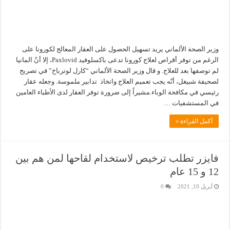
وزير الصحة الألماني يريد تسهيل الحصول على العقار المعالج لكورونا على
الرغم من توفر أقراص لعلاج كورونا تدعى باكسلوفيد Paxlovid، إلا أنّ المانيا
لم توصفها بعد للعلاج. و قال وزير الصحة الألماني “كارل لوترباخ” في تصريح
لصحيفة شبيغل، أنّه يجب تعميم العلاج واتخاذ تدابير ملموسة. وجعله عقار
رئيسي في مكافحة الوباء.مشيراً إلى ضرورة توفر العقار لدى الأطباء العامين
في المستشفيات …
أكمل القراءة »
فايزر تطلب ترخيص لاستخدام لقاحها لمن هم بين
12 و 15 عام
أبريل 10, 2021
0