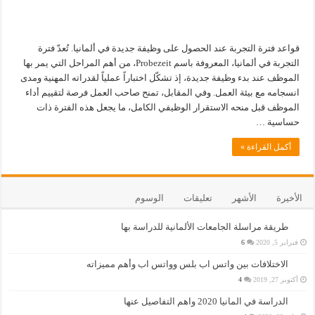
قواعد فترة التجربة عند الحصول على وظيفة جديدة في ألمانيا. تُعدّ فترة
التجربة في ألمانيا، المعروفة باسم Probezeit، من أهم المراحل التي يمر بها
الموظف عند بدء وظيفة جديدة، إذ تشكّل اختباراً عملياً لقدراته المهنية ومدى
انسجامه مع بيئة العمل. وفي المقابل، تمنح صاحب العمل فرصة لتقييم أداء
الموظف قبل منحه الاستقرار الوظيفي الكامل، ما يجعل هذه الفترة ذات
حساسية …
أكمل القراءة »
الأخيرة
الأشهر
تعليقات
الوسوم
طريقة مراسلة الجامعات الألمانية للدراسة بها
فبراير 5, 2020
6
الاختلافات بين واتس اب بلس وواتس اب وأهم مميزاته
أكتوبر 27, 2019
4
الدراسة في المانيا 2020 واهم التفاصيل عنها