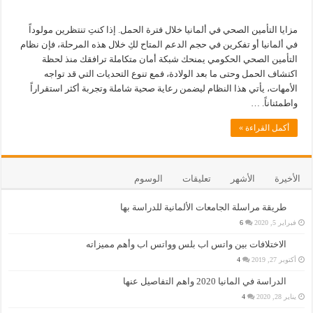
مزايا التأمين الصحي في ألمانيا خلال فترة الحمل. إذا كنتِ تنتظرين مولوداً
في ألمانيا أو تفكرين في حجم الدعم المتاح لكِ خلال هذه المرحلة، فإن نظام
التأمين الصحي الحكومي يمنحك شبكة أمان متكاملة ترافقك منذ لحظة
اكتشاف الحمل وحتى ما بعد الولادة، فمع تنوع التحديات التي قد تواجه
الأمهات، يأتي هذا النظام ليضمن رعاية صحية شاملة وتجربة أكثر استقراراً
واطمئناناً. …
أكمل القراءة »
الأخيرة
الأشهر
تعليقات
الوسوم
طريقة مراسلة الجامعات الألمانية للدراسة بها
فبراير 5, 2020
6
الاختلافات بين واتس اب بلس وواتس اب وأهم مميزاته
أكتوبر 27, 2019
4
الدراسة في المانيا 2020 واهم التفاصيل عنها
يناير 28, 2020
4