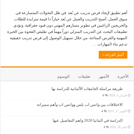
أهم تطبيق لإيجاد فرص تدريب عن بُعد. في ظل التحولات المتسارعة في
سوق العمل، أصبح التدريب والعمل عن بُعد خياراً ذا قيمة متزايدة للطلاب
والخريجين الراغبين في تطوير مسارهم المهني دون قيود جغرافية. وتؤدي
تطبيقات البحث عن التدريب المنزلي دوراً مهماً في تقليص الفجوة بين الخبرة
المهنية والفرص المتاحة، من خلال تسهيل الوصول إلى فرص تدريب حقيقية
تدعم بناء المهارات …
أكمل القراءة »
الأخيرة
الأشهر
تعليقات
الوسوم
طريقة مراسلة الجامعات الألمانية للدراسة بها
فبراير 5, 2020
6
الاختلافات بين واتس اب بلس وواتس اب وأهم مميزاته
أكتوبر 27, 2019
4
الدراسة في المانيا 2020 واهم التفاصيل عنها
يناير 28, 2020
4