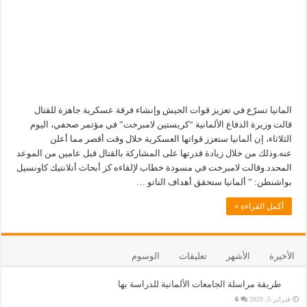
المانيا تسرّع في تعزيز قوات الجيش وإنشاء فرقة عسكرية جاهزة للقتال
قالت وزيرة الدفاع الألمانية “كريستين لامبرخت” في مؤتمر صحفي، اليوم
الثلاثاء، إن ألمانيا ستعزز قواتها العسكرية خلال وقت أقصر مما أعلن
عنه.وذلك من خلال زيادة قدرتها على المشاركة بالقتال قبل عامين من الموعد
المحدد.وقالت لامبرخت في مسودة خطاب لإلقاءه كز أبحاث أتلانتيك كاونسيل
بواشنطن: ” ألمانيا ستحقق أهداف الناتو …
أكمل القراءة »
الأخيرة
الأشهر
تعليقات
الوسوم
طريقة مراسلة الجامعات الألمانية للدراسة بها
فبراير 5, 2020
6