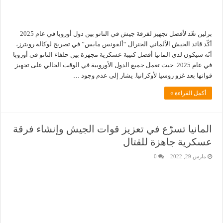
برلين تعّد لأفضل تجهيز لفرقة جيش في الناتو بين دول أوروبا في عام 2025
أكّد قائد الجيش الألماني الجنرال “ألفونس مايس” في تصريح لوكالة رويترز،
أنّه سيكون لدى المانيا أفضل كتيبة عسكرية مجهزة بين حلفاء الناتو في أوروبا
في عام 2025. حيث تعمل جميع الدول الأوروبية في الوقت الحالي على تجهيز
قواتها بعد غزو روسيا لأوكرانيا. يشار إلى عدم وجود …
أكمل القراءة »
المانيا تسرّع في تعزيز قوات الجيش وإنشاء فرقة
عسكرية جاهزة للقتال
مارس 29, 2022
0