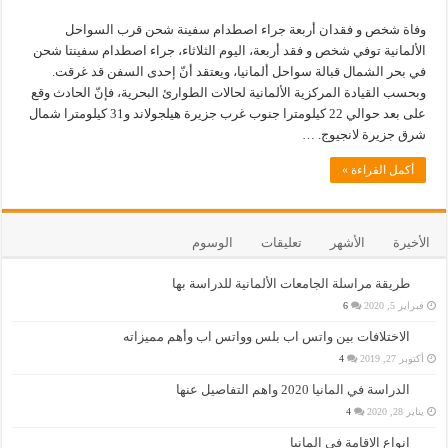
وفاة شخص و فقدان أربعة جراء اصطدام سفينة شحن قرب السواحل
الألمانية توفي شخص و فقد أربعة، اليوم الثلاثاء، جراء اصطدام سفينتا شحن
في بحر الشمال قبالة سواحل ألمانيا، ويعتقد أنّ إحدى السفن قد غرقت.
وبحسب القيادة المركزية الألمانية لحالات الطوارئ البحرية، فإنّ الحادث وقع
على بعد حوالي 22 كيلومترا جنوب غرب جزيرة هيلجولاند و31 كيلومترا شمال
شرق جزيرة لانجيوج. …
أكمل القراءة »
الأخيرة
الأشهر
تعليقات
الوسوم
طريقة مراسلة الجامعات الألمانية للدراسة بها
فبراير 5, 2020
6
الاختلافات بين واتس اب بلس وواتس اب وأهم مميزاته
أكتوبر 27, 2019
4
الدراسة في المانيا 2020 واهم التفاصيل عنها
يناير 28, 2020
4
انواع الاقامة في المانيا