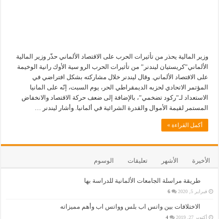
وزير المالية يحذر من تأثيرات الحرب على الاقتصاد الألماني حذّر وزير المالية
الألماني”كريستيان ليندنر” من تأثيرات الحرب الرو سية الأوك رانية الوخيمة
على الاقتصاد الألماني. وقال ليندنر خلال مشاركته بشكل افتراضي في
المؤتمر الاتحادي لحزبه الديمقراطي الحر، يوم السبت، إنّه على المانيا
الاستعداد لـ”ركود تضخمي”، بالإضافة إلى ضعف حركة الاقتصاد والانخفاض
المستمر لقيمة الأموال والقدرة الشرائية في ألمانيا. وأشار ليندنر …
أكمل القراءة »
الأخيرة
الأشهر
تعليقات
الوسوم
طريقة مراسلة الجامعات الألمانية للدراسة بها
فبراير 5, 2020
6
الاختلافات بين واتس اب بلس وواتس اب وأهم مميزاته
أكتوبر 27, 2019
4