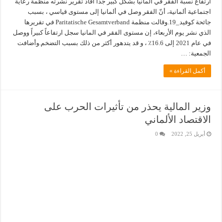
ارتفاع نسبة الفقر في المانيا بشكل كبير جداً أفاد تقرير نشرته منظمة رعاية
اجتماعية ألمانية، أنّ الفقر وصل في ألمانيا إلى مستوى قياسي ، بسبب
جائحة كوفيد_19.وقالت منظمة Paritatische Gesamtverband في تقريرها
الذي نشر يوم الأربعاء، إن مستوى الفقر في المانيا سجل ارتفاعاً كبيراً ووصل
في عام 2021 إلى 16.6٪ ، و قد يتدهور أكثر من ذلك بسبب التضخم.وأضافت
الجمعية: …
أكمل القراءة »
وزير المالية يحذر من تأثيرات الحرب على
الاقتصاد الألماني
أبريل 25, 2022
0