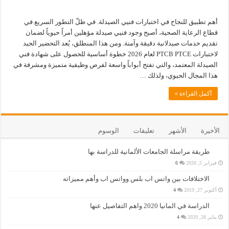
أهم تطبيق للنجاح في اختبارات فنيي الصيدلة. في ظلّ التطور السريع في
قطاع الرعاية الصحية، أصبح وجود فنيي صيدلة مؤهلين أمراً حيوياً لضمان
تقديم خدمات صيدلانية دقيقة وآمنة. ومن هذا المنطلق، يُعد التحضير الجيد
لاختبارات PTCB PTCE لعام 2026 خطوة أساسية للحصول على شهادة فني
الصيدلة المعتمد، والتي تفتح أبواباً واسعة لفرص وظيفية متميزة ومشرفة في
هذا المجال الحيوي، ولذلك …
أكمل القراءة »
الأخيرة
الأشهر
تعليقات
الوسوم
طريقة مراسلة الجامعات الألمانية للدراسة بها
فبراير 5, 2020
6
الاختلافات بين واتس اب بلس وواتس اب وأهم مميزاته
أكتوبر 27, 2019
4
الدراسة في المانيا 2020 واهم التفاصيل عنها
يناير 28, 2020
4