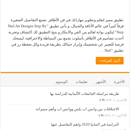
تطبيق مميز لتعلم وتطوير مهاراتك في فن الأظافر. تصنع التفاصيل الصغيرة
فرقاً كبيراً في عالم الأناقة والجمال، و يأتي تطبيق “Nail Art Designs Step By
Step” ليكون بوابة لعالم من الفن والابتكار.و يتيح التطبيق لك اكتشاف وتجربة
أحدث تصاميم فن الأظافر بأسلوب يجمع بين البساطة والاحترافية، ليمنحك
فرصة للتعبير عن شخصيتك وإبراز جمالك بطريقة فريدة.وكل ضغطة زر في
تطبيق “Nail …
أكمل القراءة »
الأخيرة
الأشهر
تعليقات
الوسوم
طريقة مراسلة الجامعات الألمانية للدراسة بها
فبراير 5, 2020
6
الاختلافات بين واتس اب بلس وواتس اب وأهم مميزاته
أكتوبر 27, 2019
4
الدراسة في المانيا 2020 واهم التفاصيل عنها