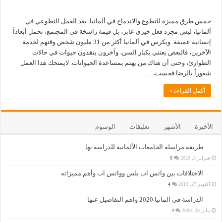
خمس طرق مميزة للتطوع والاندماح في ألمانيا. يعد العمل التطوعي في
ألمانيا، ليس مجرد فعل خيري عابر، بل قيمة راسخة في المجتمع، تحمل أبعاداً
إنسانية عميقة. ويكرس في ألمانيا أكثر من 31 مليون شخص وقتهم لخدمة
الآخرين، فالبعض يعتني بكبار السن، وآخرون ينقذون حيوات في حالات
الطوارئ، وحتى أن هناك من يهتم بمساعدة الحيوانات. لايمنحك هذا العمل
شعوراً بالرضا فحسب، …
أكمل القراءة »
الأخيرة
الأشهر
تعليقات
الوسوم
طريقة مراسلة الجامعات الألمانية للدراسة بها
فبراير 5, 2020
6
الاختلافات بين واتس اب بلس وواتس اب وأهم مميزاته
أكتوبر 27, 2019
4
الدراسة في المانيا 2020 واهم التفاصيل عنها
يناير 28, 2020
4