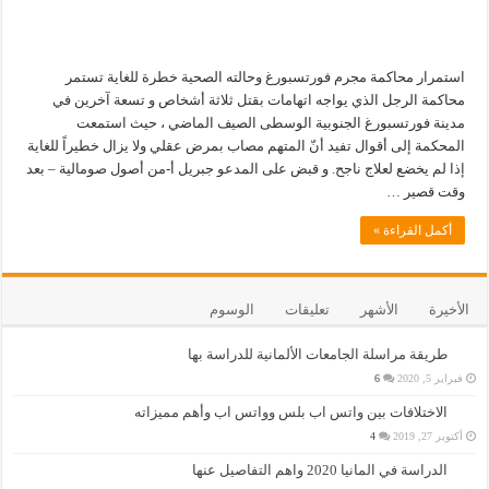
استمرار محاكمة مجرم فورتسبورغ وحالته الصحية خطرة للغاية تستمر
محاكمة الرجل الذي يواجه اتهامات بقتل ثلاثة أشخاص و تسعة آخرين في
مدينة فورتسبورغ الجنوبية الوسطى الصيف الماضي ، حيث استمعت
المحكمة إلى أقوال تفيد أنّ المتهم مصاب بمرض عقلي ولا يزال خطيراً للغاية
إذا لم يخضع لعلاج ناجح. و قبض على المدعو جبريل أ-من أصول صومالية – بعد
وقت قصير …
أكمل القراءة »
الأخيرة
الأشهر
تعليقات
الوسوم
طريقة مراسلة الجامعات الألمانية للدراسة بها
فبراير 5, 2020
6
الاختلافات بين واتس اب بلس وواتس اب وأهم مميزاته
أكتوبر 27, 2019
4
الدراسة في المانيا 2020 واهم التفاصيل عنها