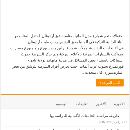
احتفالات تعم شوارع مدن المانيا بمناسبة فوز أردوغان احتفل المئات من
أبناء الجالية التركية في ألمانيا بفوز الرئيس رجب طيب أردوغان
في الانتخابات الرئاسية. وملأت شوارع برلين و ديسبورغ و هامبورغ مسيرات
ومواكب بالسيارات المزيّنة بالأعلام التركية.ولم تذكر الشرطة حدوث
اشتباكات باستثناء بعض المشاكل في مدينة مانهايم بولاية بادن-
فورتمبرغ بجنوب غرب ألمانيا، حيث تعرض أفراد الشرطة للرشق من بعض
المارة.بدوره، قال متحدث …
أكمل القراءة »
الأخيرة
الأشهر
تعليقات
الوسوم
طريقة مراسلة الجامعات الألمانية للدراسة بها
فبراير 5, 2020
6