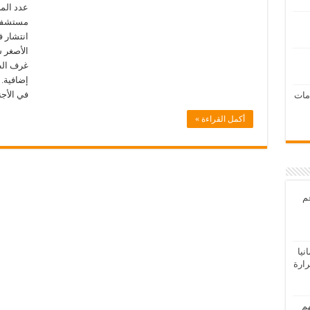
عدد الم
مستشفيا
انتشار ف
الأصغر س
غرف الط
إضافية. 
في الأجن
امات
أكمل القراءة »
عم
يا
رارة
هم