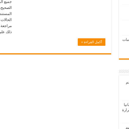
جميع ال
الصحيح،
المستند
الحالات 
مراجعة ق
ذلك على
امات
أكمل القراءة »
عم
يا
رارة
هم