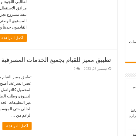
لطالبي اللجوء. و
مرافق الاستقبال ا
تنفذ مشروع تجريب
المستوى الوطني.
القادمون حديثاً 
أكمل القراءة »
امات
تطبيق مميز للقيام بجميع الخدمات المصرفية و
ديسمبر 23, 2023
0
تطبيق مميز للقيام ب
عصر السرعة، أصبح م
عم
المحمول.كالتواصل مع
التسوق، وطلب الطلب
عبر التطبيقات الخدم
الحالي حتى المؤسسا
يا
الرغم من …
رارة
أكمل القراءة »
هم