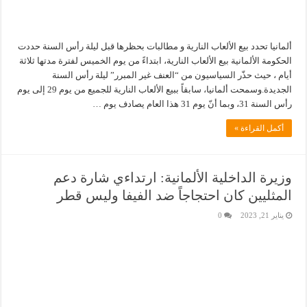
ألمانيا تحدد بيع الألعاب النارية و مطالبات بحظرها قبل ليلة رأس السنة حددت
الحكومة الألمانية بيع الألعاب النارية، ابتداءً من يوم الخميس لفترة مدتها ثلاثة
أيام ، حيث حذّر السياسيون من “العنف غير المبرر” ليلة رأس السنة
الجديدة.وسمحت ألمانيا، سابقاً ببيع الألعاب النارية للجميع من يوم 29 إلى يوم
رأس السنة 31، وبما أنّ يوم 31 هذا العام يصادف يوم …
أكمل القراءة »
وزيرة الداخلية الألمانية: ارتداءي شارة دعم
المثليين كان احتجاجاً ضد الفيفا وليس قطر
يناير 21, 2023
0