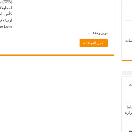
لمحاولات
كأس العا
ارتداء ق
نوير وعدد …
امات
أكمل القراءة »
عم
يا
رارة
هم