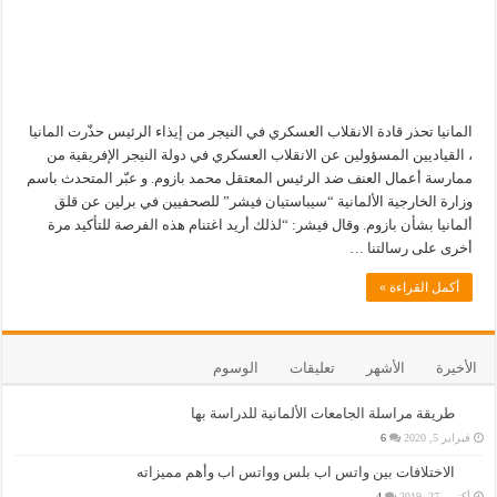
المانيا تحذر قادة الانقلاب العسكري في النيجر من إيذاء الرئيس حذّرت المانيا
، القياديين المسؤولين عن الانقلاب العسكري في دولة النيجر الإفريقية من
ممارسة أعمال العنف ضد الرئيس المعتقل محمد بازوم. و عبّر المتحدث باسم
وزارة الخارجية الألمانية “سيباستيان فيشر” للصحفيين في برلين عن قلق
ألمانيا بشأن بازوم. وقال فيشر: “لذلك أريد اغتنام هذه الفرصة للتأكيد مرة
أخرى على رسالتنا …
أكمل القراءة »
الأخيرة
الأشهر
تعليقات
الوسوم
طريقة مراسلة الجامعات الألمانية للدراسة بها
فبراير 5, 2020
6
الاختلافات بين واتس اب بلس وواتس اب وأهم مميزاته
أكتوبر 27, 2019
4