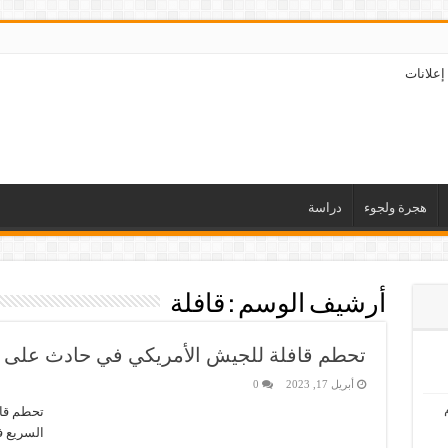
إعلانات
هجرة ولجوء
دراسة
أرشيف الوسم :
قافلة
تحطم قافلة للجيش الأمريكي في حادث على ال
أبريل 17, 2023
0
تحطم قا
السريع ف