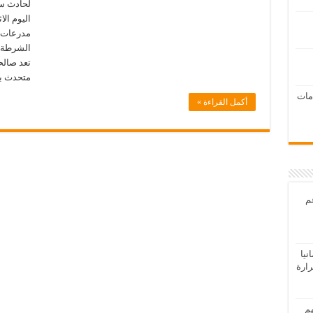
لحادث سي
اليوم الا
مدرعات ت
الشرطة ا
تعد صال
متحدث ب
امات
أكمل القراءة »
عم
يا
رارة
هم