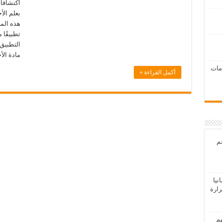
اكتشافا
بعلم الأ
هذه الم
التطبيق
مادة الأ
امات
أكمل القراءة »
عم
يا
رارة
هم