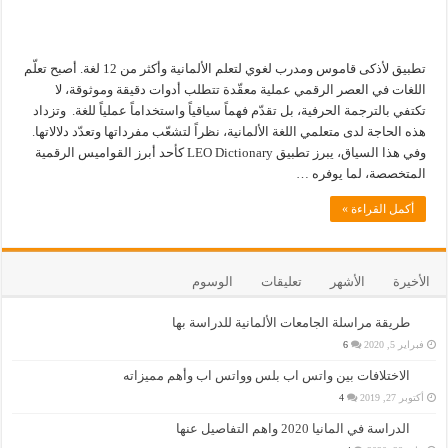
تطبيق لأذكى قاموس ومدرب لغوي لتعلم الألمانية وأكثر من 12 لغة. أصبح تعلّم
اللغات في العصر الرقمي عملية معقّدة تتطلب أدوات دقيقة وموثوقة، لا
تكتفي بالترجمة الحرفية، بل تقدّم فهماً سياقياً واستخداماً عملياً للغة. وتزداد
هذه الحاجة لدى متعلمي اللغة الألمانية، نظراً لتشعّب مفرداتها وتعدّد دلالاتها.
وفي هذا السياق، يبرز تطبيق LEO Dictionary كأحد أبرز القواميس الرقمية
المتخصصة، لما يوفره …
أكمل القراءة »
الأخيرة
الأشهر
تعليقات
الوسوم
طريقة مراسلة الجامعات الألمانية للدراسة بها
فبراير 5, 2020
6
الاختلافات بين واتس اب بلس وواتس اب وأهم مميزاته
أكتوبر 27, 2019
4
الدراسة في المانيا 2020 واهم التفاصيل عنها