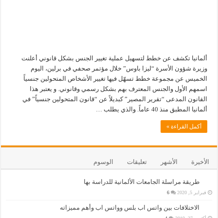
ألمانيا تكشف عن خطط لتسهيل عملية تغيير الجنس بشكل قانوني أعلنت
وزيرة شؤون الأسرة “ليزا باوس” خلال مؤتمر صحفي في برلين، اليوم
الخميس عن مجموعة خطط تسهّل فيها تغيير الأشخاص المتحولين جنسياً
اسمهم الأول والجنس المعترف بهم بشكل رسمي وقانوني. و يعتبر هذا
القانون المدعى “تقرير المصير” كبديلاً عن “قانون المتحولين جنسياً” في
ألمانيا المطبق منذ 40 عاماً. والذي يطلب …
أكمل القراءة »
الأخيرة
الأشهر
تعليقات
الوسوم
طريقة مراسلة الجامعات الألمانية للدراسة بها
فبراير 5, 2020
6
الاختلافات بين واتس اب بلس وواتس اب وأهم مميزاته