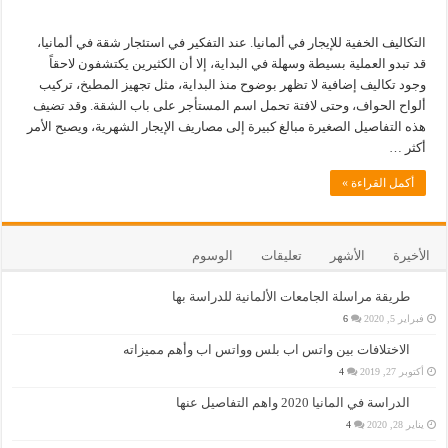
التكاليف الخفية للإيجار في ألمانيا. عند التفكير في استئجار شقة في ألمانيا،
قد تبدو العملية بسيطة وسهلة في البداية، إلا أن الكثيرين يكتشفون لاحقاً
وجود تكاليف إضافية لا تظهر بوضوح منذ البداية، مثل تجهيز المطبخ، تركيب
ألواح الحواف، وحتى لافتة تحمل اسم المستأجر على باب الشقة. وقد تضيف
هذه التفاصيل الصغيرة مبالغ كبيرة إلى مصاريف الإيجار الشهرية، ويصبح الأمر
أكثر …
أكمل القراءة »
الأخيرة
الأشهر
تعليقات
الوسوم
طريقة مراسلة الجامعات الألمانية للدراسة بها
فبراير 5, 2020
6
الاختلافات بين واتس اب بلس وواتس اب وأهم مميزاته
أكتوبر 27, 2019
4
الدراسة في المانيا 2020 واهم التفاصيل عنها
يناير 28, 2020
4