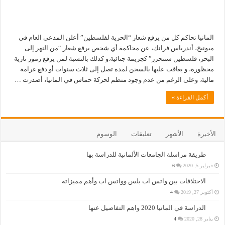
المانيا تحاكم كل من يرفع شعار “الحرية لفلسطين” أعلن المدعي العام في
ميونيخ، أندرياس فرانك، عن محاكمة أي شخص يرفع شعار “من النهر إلى
البحر، فلسطين ستتحرر” كجريمة جنائية.و كذلك بالنسبة لمن يرفع رموز نازية
محظورة، و يعاقب عليها بالسجن لمدة تصل إلى ثلاث سنوات أو دفع غرامة
مالية. وعلى الرغم من عدم وجود منظم لحركة حماس في المانيا، أصدرت …
أكمل القراءة »
الأخيرة
الأشهر
تعليقات
الوسوم
طريقة مراسلة الجامعات الألمانية للدراسة بها
فبراير 5, 2020
6
الاختلافات بين واتس اب بلس وواتس اب وأهم مميزاته
أكتوبر 27, 2019
4
الدراسة في المانيا 2020 واهم التفاصيل عنها
يناير 28, 2020
4