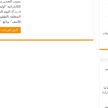
بسبب التحذير من
الكاتدرائية “أولي
(د.ب.أ)، اليوم ال
المتعلقة بالطقوس
للأسف”، وتابع: ”
أكمل القراءة »
امات
عم
يا
رارة
هم