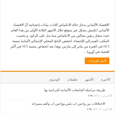
الاقتصاد الألماني يدخل حالة الانكماش أفادت بيانات إحصائية أنّ الاقتصاد
الألماني انكمش بشكل غير متوقع خلال الأشهر الثلاثة الأولى من هذا العام،
حيث سجل ربعين متتالين من الانكماش مما يدل على الركود. و بحسب
المكتب الفيدرالي للإحصاء، انخفض الناتج المحلي الإجمالي لألمانيا بنسبة
0.3٪ في الفترة من يناير إلى مارس. وهذا بعد انخفاض بنسبة 0.5٪ في أكبر
اقتصاد في أوروبا …
أكمل القراءة »
الأخيرة
الأشهر
تعليقات
الوسوم
طريقة مراسلة الجامعات الألمانية للدراسة بها
فبراير 5, 2020
6
الاختلافات بين واتس اب بلس وواتس اب وأهم مميزاته
أكتوبر 27, 2019
4