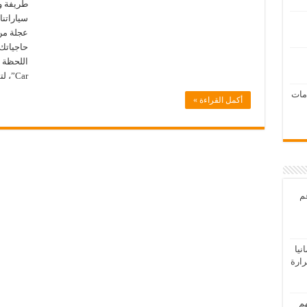
طريفة و
سياراتن
عجلة من
حاجياتك 
Car”، لتسهيل الحياة اليومية …
امات
أكمل القراءة »
عم
يا
رارة
هم