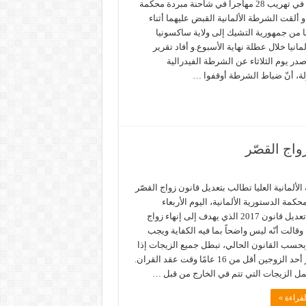
بالتورط في تهريب 28 مهاجراً في شاحنة مبردة محكمة
 و ألقت الشرطة الألمانية القبض عليهما أثناء
 من جمهورية التشيك إلى ولاية ساكسونيا
انيا خلال عطلة نهاية الأسبوع.و أفاد تقرير
ر يوم الثلاثاء عن الشرطة الفيدرالية
ة، أنّ ضباط الشرطة أوقفوا …
واج القصّر
لألمانية العليا تطالب بتعديل قانون زواج القصّر
كمة الدستورية الألمانية، اليوم الأربعاء
بضرورة تعديل قانون 2017 الذي يهدف إلى إنهاء زواج
وقالت أنّه ليس واضحاً بما فيه الكفاية ويجب
وبحسب القانون الحالي، تبطل جميع الزيجات إذا
كان عمر أحد الزوجين أقل من 16 عامًا وقت عقد القران.
ل الزيجات التي تتم في الخارج من قبل …
قراءة »