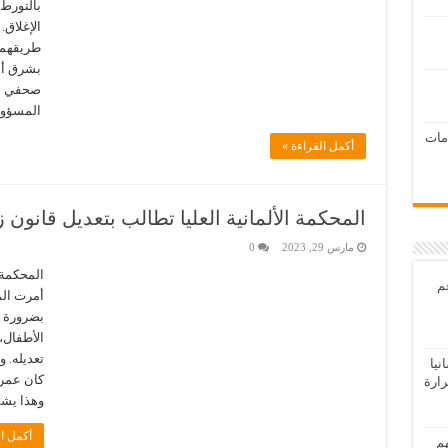
الإغلاق.
طريقهما
بشرق ألم
صحفي صد
المسؤول
امات
أكمل القراءة »
المحكمة الألمانية العليا تطالب بتعديل قانون ز
مارس 29, 2023
0
المحكمة ا
عم
أمرت المح
الأطفال، 
تعديله. 
يا
رارة
وهذا يشم
أكمل ال
هم