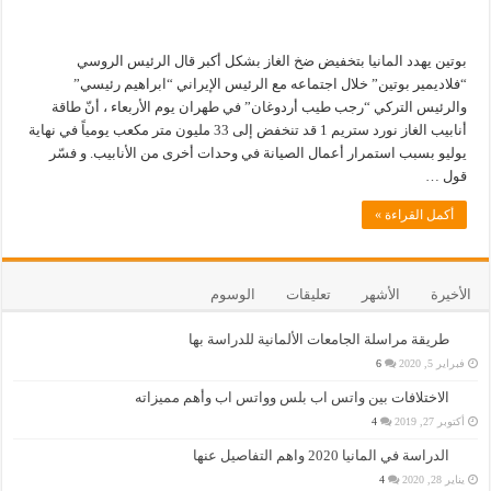
بوتين يهدد المانيا بتخفيض ضخ الغاز بشكل أكبر قال الرئيس الروسي
“فلاديمير بوتين” خلال اجتماعه مع الرئيس الإيراني “ابراهيم رئيسي”
والرئيس التركي “رجب طيب أردوغان” في طهران يوم الأربعاء ، أنّ طاقة
أنابيب الغاز نورد ستريم 1 قد تنخفض إلى 33 مليون متر مكعب يومياً في نهاية
يوليو بسبب استمرار أعمال الصيانة في وحدات أخرى من الأنابيب. و فسّر
قول …
أكمل القراءة »
الأخيرة
الأشهر
تعليقات
الوسوم
طريقة مراسلة الجامعات الألمانية للدراسة بها
فبراير 5, 2020
6
الاختلافات بين واتس اب بلس وواتس اب وأهم مميزاته
أكتوبر 27, 2019
4
الدراسة في المانيا 2020 واهم التفاصيل عنها
يناير 28, 2020
4