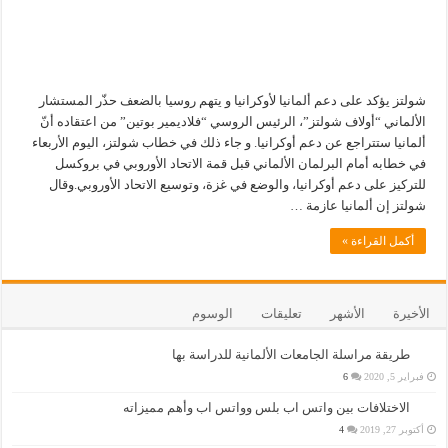
شولتز يؤكد على دعم ألمانيا لأوكرانيا و يتهم روسيا بالضعف حذّر المستشار
الألماني “أولاف شولتز”، الرئيس الروسي “فلاديمير بوتين” من اعتقاده أنّ
ألمانيا ستتراجع عن دعم أوكرانيا. و جاء ذلك في خطاب شولتز، اليوم الأربعاء
في خطابه أمام البرلمان الألماني قبل قمة الاتحاد الأوروبي في بروكسل
للتركيز على دعم أوكرانيا، والوضع في غزة، وتوسيع الاتحاد الأوروبي.وقال
شولتز إن ألمانيا عازمة …
أكمل القراءة »
الأخيرة
الأشهر
تعليقات
الوسوم
طريقة مراسلة الجامعات الألمانية للدراسة بها
فبراير 5, 2020
6
الاختلافات بين واتس اب بلس وواتس اب وأهم مميزاته
أكتوبر 27, 2019
4