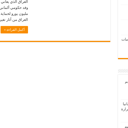
العراق الذي يعاني 
مليون يورو لحماية
العراق من آثار تغير
أكمل القراءة »
امات
عم
يا
رارة
هم