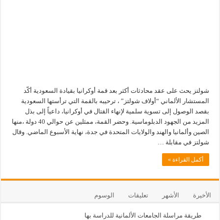
شولتز يحث على عقد محادثات أكثر بعد قمة أوكرانيا بقيادة السعودية أكّد
المستشار الألماني “أولاف شولتز” ، ترحيبه بالقمة التي ترأستها السعودية
بقصد الوصول إلى تسوية سلمية لإنهاء القتال في أوكرانيا، داعياً إلى بذل
المزيد من الجهود الدبلوماسية. وحضر القمة، ممثلين عن حوالي 40 دولة ،منها
الصين وألمانيا والهند والولايات المتحدة في جدة، نهاية الأسبوع الماضي. وقال
شولتز في مقابلة …
أكمل القراءة »
الأخيرة
الأشهر
تعليقات
الوسوم
طريقة مراسلة الجامعات الألمانية للدراسة بها