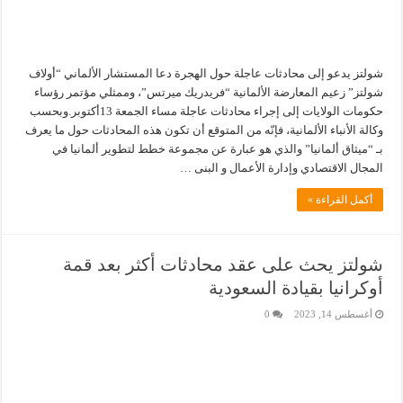
شولتز يدعو إلى محادثات عاجلة حول الهجرة دعا المستشار الألماني “أولاف
شولتز” زعيم المعارضة الألمانية “فريدريك ميرتس”، وممثلي مؤتمر رؤساء
حكومات الولايات إلى إجراء محادثات عاجلة مساء الجمعة 13أكتوبر.وبحسب
وكالة الأنباء الألمانية، فإنّه من المتوقع أن تكون هذه المحادثات حول ما يعرف
بـ “ميثاق ألمانيا” والذي هو عبارة عن مجموعة خطط لتطوير ألمانيا في
المجال الاقتصادي وإدارة الأعمال و البنى …
أكمل القراءة »
شولتز يحث على عقد محادثات أكثر بعد قمة
أوكرانيا بقيادة السعودية
أغسطس 14, 2023
0