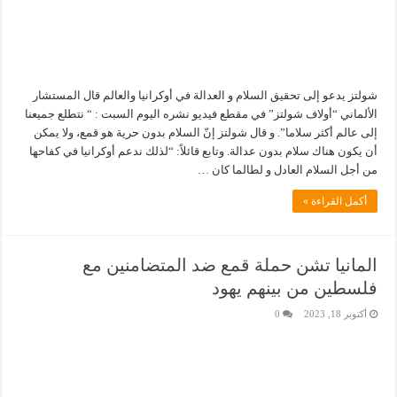
شولتز يدعو إلى تحقيق السلام و العدالة في أوكرانيا والعالم قال المستشار
الألماني “أولاف شولتز” في مقطع فيديو نشره اليوم السبت : “ نتطلع جميعنا
إلى عالم أكثر سلاما”. و قال شولتز إنّ السلام بدون حرية هو قمع، ولا يمكن
أن يكون هناك سلام بدون عدالة. وتابع قائلاً: “لذلك ندعم أوكرانيا في كفاحها
من أجل السلام العادل و لطالما كان …
أكمل القراءة »
المانيا تشن حملة قمع ضد المتضامنين مع
فلسطين من بينهم يهود
أكتوبر 18, 2023
0