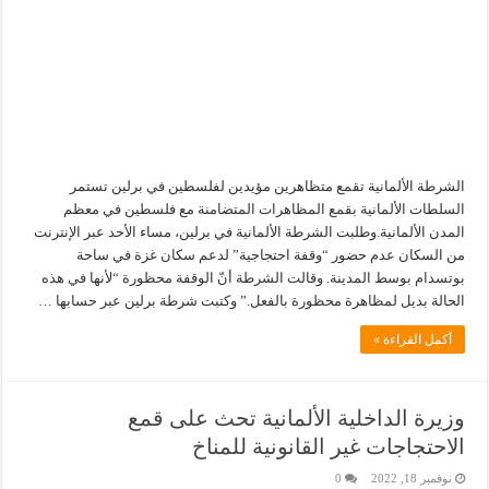
الشرطة الألمانية تقمع متظاهرين مؤيدين لفلسطين في برلين تستمر
السلطات الألمانية بقمع المظاهرات المتضامنة مع فلسطين في معظم
المدن الألمانية.وطلبت الشرطة الألمانية في برلين، مساء الأحد عبر الإنترنت
من السكان عدم حضور “وقفة احتجاجية” لدعم سكان غزة في ساحة
بوتسدام بوسط المدينة. وقالت الشرطة أنّ الوقفة محظورة “لأنها في هذه
الحالة بديل لمظاهرة محظورة بالفعل.” وكتبت شرطة برلين عبر حسابها …
أكمل القراءة »
وزيرة الداخلية الألمانية تحث على قمع
الاحتجاجات غير القانونية للمناخ
نوفمبر 18, 2022
0