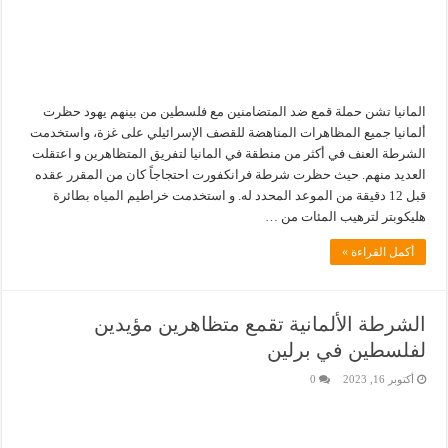
المانيا تشن حملة قمع ضد المتضامنين مع فلسطين من بينهم يهود حظرت
ألمانيا جميع المظاهرات المناهضة للقصف الإسرائيلي على غزة، واستخدمت
الشرطة العنف في أكثر من منطقة في المانيا لتفريق المتظاهرين و اعتقلت
العديد منهم. حيث حظرت شرطة فرانكفورت احتجاجاً كان من المقرر عقده
قبل 12 دقيقة من الموعد المحدد له. و استخدمت خراطيم المياه بطائرة
هليكوبتر لترهيب المئات من …
أكمل القراءة »
الشرطة الألمانية تقمع متظاهرين مؤيدين
لفلسطين في برلين
أكتوبر 16, 2023
0