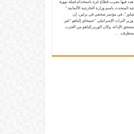
هدد فيها بضرب قطاع غزة باستخدام قنبلة نووية.
ئبة المتحدث باسم وزارة الخارجية الألمانية ”
شاور”، في مؤتمر صحفي في برلين، إن
زير التراث الإسرائيلي “عميحاي إلياهو “غير
ستحق الإدانة. وكان الوزير إلياهو من الحزب
المتطرف، …