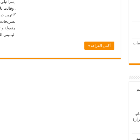
إسرائيلي 
. وقالت نا
كاثرين دي
تصريحات و
مقبولة و ت
اليميني 
امات
أكمل القراءة »
عم
يا
رارة
هم