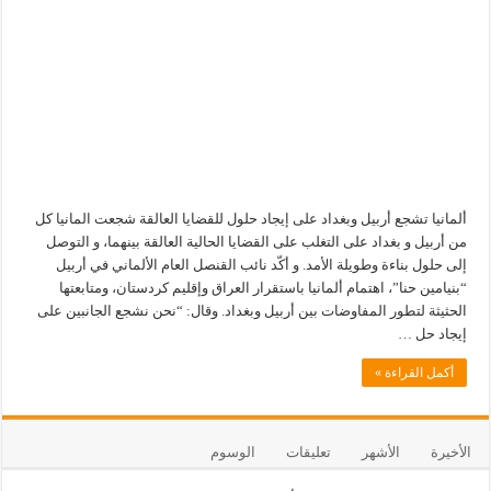
ألمانيا تشجع أربيل وبغداد على إيجاد حلول للقضايا العالقة شجعت المانيا كل
من أربيل و بغداد على التغلب على القضايا الحالية العالقة بينهما، و التوصل
إلى حلول بناءة وطويلة الأمد. و أكّد نائب القنصل العام الألماني في أربيل
“بنيامين حنا”، اهتمام ألمانيا باستقرار العراق وإقليم كردستان، ومتابعتها
الحثيثة لتطور المفاوضات بين أربيل وبغداد. وقال: “نحن نشجع الجانبين على
إيجاد حل …
أكمل القراءة »
الأخيرة
الأشهر
تعليقات
الوسوم