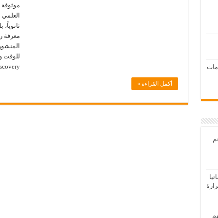
موثوقة 
العلمي ا
ثانوياً،
معرفة را
المنشورة
Discovery كأداة ذكية تس
امات
أكمل القراءة »
عم
يا
رارة
هم