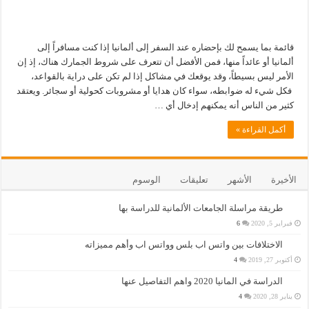
قائمة بما يسمح لك بإحضاره عند السفر إلى ألمانيا إذا كنت مسافراً إلى
ألمانيا أو عائداً منها، فمن الأفضل أن تتعرف على شروط الجمارك هناك، إذ إن
الأمر ليس بسيطاً، وقد يوقعك في مشاكل إذا لم تكن على دراية بالقواعد،
فكل شيء له ضوابطه، سواء كان هدايا أو مشروبات كحولية أو سجائر. ويعتقد
كثير من الناس أنه يمكنهم إدخال أي …
أكمل القراءة »
الأخيرة
الأشهر
تعليقات
الوسوم
طريقة مراسلة الجامعات الألمانية للدراسة بها
فبراير 5, 2020
6
الاختلافات بين واتس اب بلس وواتس اب وأهم مميزاته
أكتوبر 27, 2019
4
الدراسة في المانيا 2020 واهم التفاصيل عنها
يناير 28, 2020
4