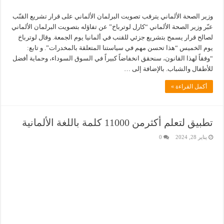
وزير الصحة الألماني يترقب تصويت البرلمان الألماني على قرار تشريع القنّب
عبّر وزير الصحة الألماني “كارل لوترباخ” عن تفاؤله بتصويت البرلمان الألماني
لصالح قرار يسمح بتشريع جزئي للقنب في ألمانيا يوم الجمعة. وقال لوترباخ
يوم الخميس “هذا تحسن مهم في سياستنا المتعلقة بالمخدرات”. و تابع:
“وفقاً لهذا القانون، سنحقق انخفاضاً كبيراً في السوق السوداء، وحماية أفضل
للأطفال والشباب. بالإضافة إلى …
أكمل القراءة »
تطبيق لتعلم أكثرمن 11000 كلمة باللغة الألمانية
يناير 28, 2024
0