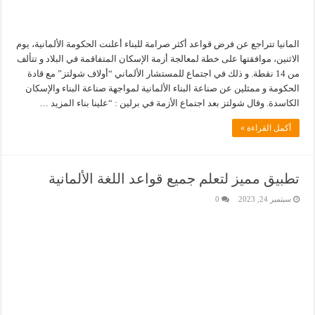
المانيا تتراجع عن فرض قواعد أكثر صرامة للبناء أعلنت الحكومة الألمانية، يوم
الاثنين، موافقتها على خطة لمعالجة أزمة الإسكان المتفاقمة في البلاد و تتألف
من 14 نقطة. و ذلك في اجتماع للمستشار الألماني “أولاف شولتز” مع قادة
الحكومة و ممثلين عن صناعة البناء الألمانية لمواجهة صناعة البناء والإسكان
الكاسدة. وقال شولتز بعد اجتماع الأزمة في برلين : “علينا بناء المزيد …
أكمل القراءة »
تطبيق مميز لتعلم جميع قواعد اللغة الألمانية
سبتمبر 24, 2023
0