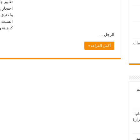
تعليق ج
احتجاز 
واخترق 
السبت أث
كرهينة و
الرجل …
امات
أكمل القراءة »
عم
يا
رارة
هم