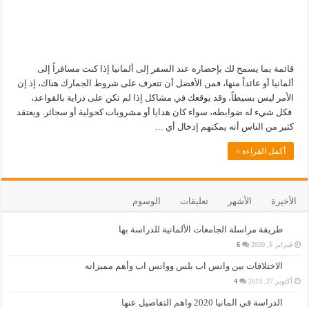
قائمة بما يسمح لك بإحضاره عند السفر إلى ألمانيا إذا كنت مسافراً إلى
ألمانيا أو عائداً منها، فمن الأفضل أن تتعرف على شروط الجمارك هناك، إذ إن
الأمر ليس بسيطاً، وقد يوقعك في مشاكل إذا لم تكن على دراية بالقواعد،
فكل شيء له ضوابطه، سواء كان هدايا أو مشروبات كحولية أو سجائر. ويعتقد
كثير من الناس أنه يمكنهم إدخال أي …
أكمل القراءة »
الأخيرة
الأشهر
تعليقات
الوسوم
طريقة مراسلة الجامعات الألمانية للدراسة بها
فبراير 5, 2020
6
الاختلافات بين واتس اب بلس وواتس اب وأهم مميزاته
أكتوبر 27, 2019
4
الدراسة في المانيا 2020 واهم التفاصيل عنها