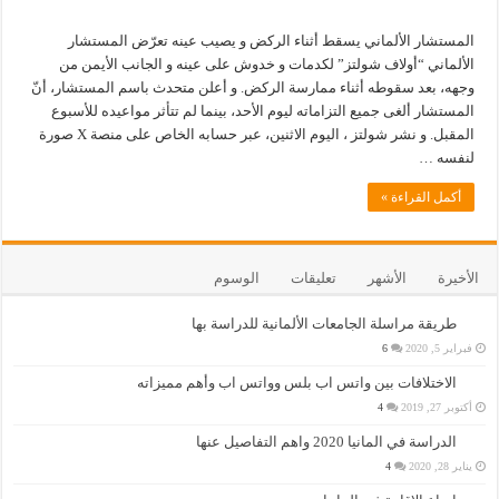
المستشار الألماني يسقط أثناء الركض و يصيب عينه تعرّض المستشار
الألماني “أولاف شولتز” لكدمات و خدوش على عينه و الجانب الأيمن من
وجهه، بعد سقوطه أثناء ممارسة الركض. و أعلن متحدث باسم المستشار، أنّ
المستشار ألغى جميع التزاماته ليوم الأحد، بينما لم تتأثر مواعيده للأسبوع
المقبل. و نشر شولتز ، اليوم الاثنين، عبر حسابه الخاص على منصة X صورة
لنفسه …
أكمل القراءة »
الأخيرة
الأشهر
تعليقات
الوسوم
طريقة مراسلة الجامعات الألمانية للدراسة بها
فبراير 5, 2020
6
الاختلافات بين واتس اب بلس وواتس اب وأهم مميزاته
أكتوبر 27, 2019
4
الدراسة في المانيا 2020 واهم التفاصيل عنها
يناير 28, 2020
4