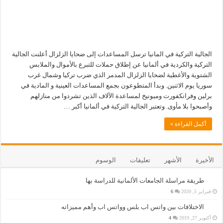
الجالية التركية في المانيا ترسل المساعدات إلى ضحايا الزلزال أعلنت الجالية
التركية والكردية في ألمانيا عن إطلاق حملات للتبرع بالأموال والملابس
الشتوية والأغطية لضحايا الزلزال المدمر الذي ضرب تركيا وشمال غرب
سوريا يوم الاثنين. وبدأ المتطوعون بجمع المساعدات العينية و المادية في
برلين وفرانكفورت وميونيخ لمساعدة الآلاف الذين تشردوا من منازلهم
وأصبحوا بلا مأوى. وتعتبر الجالية التركية في ألمانيا أكبر …
أكمل القراءة »
الأخيرة
الأشهر
تعليقات
الوسوم
طريقة مراسلة الجامعات الألمانية للدراسة بها
فبراير 5, 2020
6
الاختلافات بين واتس اب بلس وواتس اب وأهم مميزاته
أكتوبر 27, 2019
4