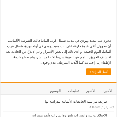
هجوم على معبد يهودي في مدينة شمال غرب المانيا قالت الشرطة الألمانية،
أنّ مجهول ألقى عبوة حارقة على باب معبد يهودي في أولدنبورغ، شمال غرب
ألمانيا، اليوم الجمعة، و أدى ذلك إلى بعض الأضرار. و تم الإبلاغ عن الحادث بعد
اكتشاف الحريق الناجم عن العبوة سريعاً لكنه لم ينتشر، ولم تحتاج خدمة
الإطفاء إلى إخماده. كما أكّدت الشرطة، عدم وجود …
أكمل القراءة »
الأخيرة
الأشهر
تعليقات
الوسوم
طريقة مراسلة الجامعات الألمانية للدراسة بها
فبراير 5, 2020
6
الاختلافات بين واتس اب بلس وواتس اب وأهم مميزاته