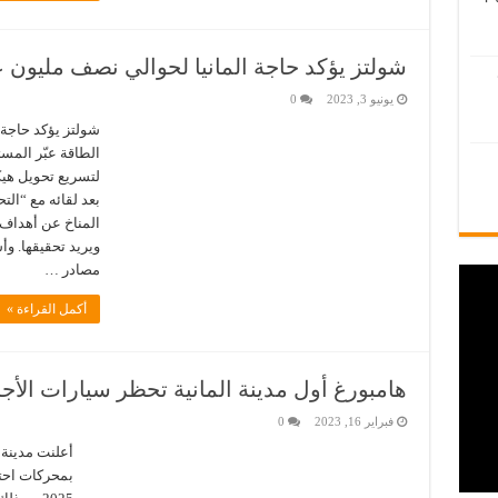
شولتز يؤكد حاجة المانيا لحوالي نصف مليون 
يونيو 3, 2023
0
شولتز يؤكد حاجة 
الطاقة عبّر المس
لتسريع تحويل هيك
بعد لقائه مع “ال
المناخ عن أهداف 
مصادر …
أكمل القراءة »
هامبورغ أول مدينة المانية تحظر سيارات الأجر
فبراير 16, 2023
0
أعلنت مدينة 
بمحركات احترا