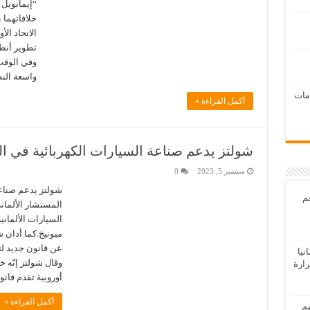
“إيمانويل 
خلافاتهما
الاتحاد ال
تطوير أنظم
وفي الوقت
واسعة الن
امات
أكمل القراءة »
شولتز يدعم صناعة السيارات الكهربائية في الم
سبتمبر 5, 2023
0
شولتز يدعم صناعة 
عم
المستشار الألمان
ميونيخ.كما أدان ش
عن قانون جديد ل
يا
وقال شولتز إنّه خ
رارة
أوروبية تقدم قانوناً
أكمل القراءة »
هم