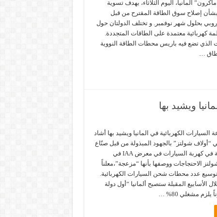
ماكرون” المانيا، اليوم الثلاثاء، بهدف تسوية
 بشأن إصلاح سوق الطاقة المقترح من قبل
أوروبي بحلول شهر نوفمبر. و تختلف الدولتان حول
ة كهربائية معتمدة على الطاقات المتجددة.
 الذي تضع فيه باريس محطات الطاقة النووية
طاق …
انيا ويشيد بها
السيارات الكهربائية في المانيا ويشيد بها أشاد
ي “أولاف شولتز” بالجهود المبذولة من قبل صنّاع
السيارات الألمانية في كهربة السيارات في معرض IAA في
ولتز الاحتجاجات ووصفها بأنها “مزعجة”،معلناً
توسيع عدد محطات شحن السيارات الكهربائية.
لال الأسابيع المقبلة ستصبح ألمانيا “أول دولة
 يلزم مشغلي 80% …