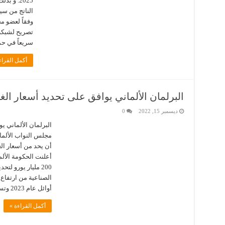
2025. و 
الناتج من سي
وفقاً لعضو 
سريعاً في حم
أكمل القراء
البرلمان الألماني يوافق على تحديد أسعار الغا
ديسمبر 15, 2022
0
البرلمان الألماني ي
مجلس النواب الألمان
أن يحد من أسعار ال
أعلنت الحكومة الأل
200 مليار يورو 
الصناعية من ارتفاع 
أوائل عام 2023 وتستمر …
أكمل القراءة »