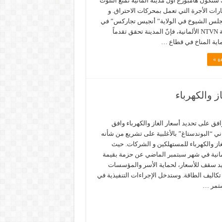
بذلك ستكون هامبورغ أول مدينة ألمانية تمنع التلوث
ارات الأجرة التي تعمل بمحركات الاحتراق. و
مجلس الشيوخ في الولاية” أنجيس تجاركس” في
تصريح لشبكة NTVN الألمانية، فإنّ المدينة تحقق تقدماً
اية المناخ في قطاع …
ة »
ز والكهرباء
وافق على تحديد أسعار الغاز والكهرباء وافق
ي “البوندستاغ” بالأغلبية على تشريع من شأنه
غاز والكهرباء للمستهلكين و الشركات. حيث
مانية في شهر سبتمبر الماضي عن حزمة بقيمة
لتحديد سقف للأسعار، لحماية الأسر والمؤسسات
تكاليف الطاقة. وستدخل الإجراءات التنفيذية في