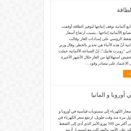
لطاقة
 ألمانية توقف إنتاجها لتوفير الطاقة أوقفت
صانع الألمانية إنتاجها ، بسبب ارتفاع أسعار
لضغط الروسي على إمدادات الغاز. وقالت
نية أنّ هذه الأنباء هي تحذير بالخطر. وقال وزير
ماني “روبرت هابيك”، إنّ الصناعة الألمانية عملت
فيض استهلاكها من الغاز خلال الأشهر الأخيرة.
 الاعتماد على مصادر وقود …
ة »
أوروبا و المانيا
سعار الكهرباء إلى مستويات قياسية في أوروبا و
لأول مرة منذ وقت طويل، ارتفع سعر الكهرباء في
أوروبا إلى أكثر من 500 يورو.الأمر الذي أدى إلى الضغط
بر على الأسر والشركات مع استمرار أزمة