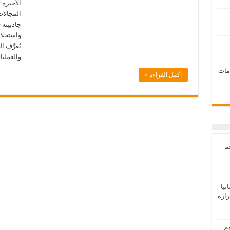
الأخيرة ت
المجالا
جاذبيته 
واستخلاص
يُعرَّف 
والعمليا
امات
أكمل القراءة »
عم
يا
رارة
هم