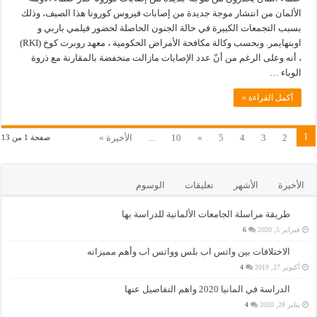
الألمان من انتشار موجة جديدة من إصابات فيروس كورونا هذا الصيف، وذلك
بسبب التجمعات الكبيرة في حالة الجنون الحاصلة لحضور فيلمي باربي و
اوبنهايمر. وبحسب وكالة مكافحة الأمراض الحكومية ، معهد روبرت كوخ (RKI)
، أنه وعلى الرغم من أنّ عدد الإصابات مازالت منخفضة بالمقارنة مع ذروة
الوباء …
أكمل القراءة »
1
2
3
4
5
»
10
...
الأخيرة »
صفحة 1 من 13
الأخيرة
الأشهر
تعليقات
الوسوم
طريقة مراسلة الجامعات الألمانية للدراسة بها
فبراير 5, 2020
6
الاختلافات بين واتس اب بلس وواتس اب وأهم مميزاته
أكتوبر 27, 2019
4
الدراسة في المانيا 2020 واهم التفاصيل عنها
يناير 28, 2020
4