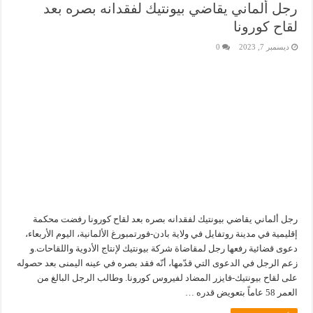
رجل ألماني يقاضي بيونتيك لفقدانه بصره بعد
لقاح كورونا
ديسمبر 7, 2023
0
رجل ألماني يقاضي بيونتيك لفقدانه بصره بعد لقاح كورونا رفضت محكمة
إقليمية في مدينة روتفايل في ولاية بادن-فورتمبورغ الألمانية، اليوم الأربعاء،
دعوى قضائية رفعها رجل لمقاضاة شركة بيونتيك لإنتاج الأدوية واللقاحات.و
زعم الرجل في الدعوى التي قدّمها، أنّه فقد بصره في عينه اليمنى بعد حصوله
على لقاح بيونتيك-فايزر المضاد لفيروس كورونا. وطالب الرجل البالغ من
العمر 58 عاماً بتعويض قدره …