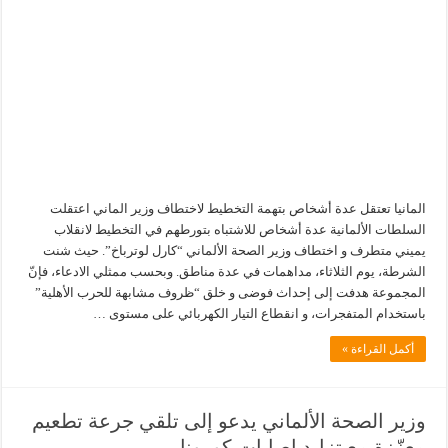
المانيا تعتقل عدة أشخاص بتهمة التخطيط لاختطاف وزير الماني اعتقلت
السلطات الألمانية عدة أشخاص للاشتباه بتورطهم في التخطيط لانقلاب
يميني متطرف و اختطاف وزير الصحة الألماني “كارل لوترباخ”. حيث شنت
الشرطة، يوم الثلاثاء، مداهمات في عدة مناطق. وبحسب ممثلي الادعاء، فإنّ
المجموعة هدفت إلى إحداث فوضى و خلق “ظروف مشابهة للحرب الأهلية”
باستخدام المتفجرات، و انقطاع التيار الكهربائي على مستوى …
أكمل القراءة »
وزير الصحة الألماني يدعو إلى تلقي جرعة تطعيم
معزّزة مع تزايد إصابات كورونا