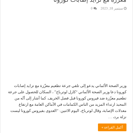
سبتمبر 18, 2023
0
وزير الصحة الألماني يدعو إلى تلقي جرعة تطعيم معزّزة مع تزايد إصابات
كورونا دعا وزير الصحة الألماني “كارل لوترباخ” ، السكان للحصول على جرعة
تطعيم معزّزة ضد فيروس كورونا قبل فصل الخريف. كما أشار إلى أنّه من
المحبذ ارتداء المزيد من الناس الكمامات في الأماكن العامة مع ارتفاع
معدلات الإصابة، وقال لوترباخ، اليوم الاثنين: “العدوى بفيروس كورونا ليست
نزلة برد، …
أكمل القراءة »