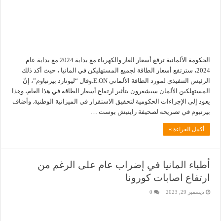
الحكومة الألمانية ترفع أسعار الغاز والكهرباء مع بداية 2024 مع بداية عام
2024، سترتفع أسعار الطاقة لجميع المستهليكن في المانيا ، حيث أكد ذلك
الرئيس التنفيذي لمورد الطاقة الألماني E.ON.وقال “ليونارد بيرنباوم”، إنّ
المستهلكين الألمان سيشعرون بتأثير ارتفاع أسعار الطاقة في هذا العام، وهذا
يعود إلى الإجراءات الحكومية لتحقيق الاستقرار في الميزانية الوطنية. وأضاف
بيرنبوم في تصريحه لصحيفة راينيش بوست …
أكمل القراءة »
أطباء المانيا في إضراب عام على الرغم من
ارتفاع اصابات كورونا
ديسمبر 29, 2023
0