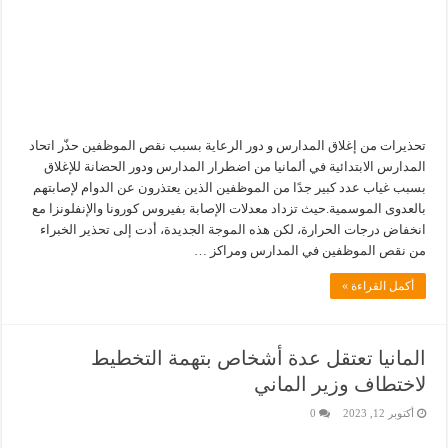
تحذيرات من إغلاق المدارس و دور الرعاية بسبب نقص الموظفين حذّر اتحاد
المدارس الابتدائية في ألمانيا من اضطرار المدارس ودور الحضانة للإغلاق
بسبب غياب عدد كبير جدًا من الموظفين الذين يعتذرون عن الدوام لإصابتهم
بالعدوى الموسمية.حيث تزداد معدلات الإصابة بفيروس كورونا والإنفلونزا مع
انخفاض درجات الحرارة، لكن هذه الموجة الجديدة، أدت إلى تحذير الخبراء
من نقص الموظفين في المدارس ومراكز …
أكمل القراءة »
المانيا تعتقل عدة أشخاص بتهمة التخطيط
لاختطاف وزير الماني
أكتوبر 12, 2023
0