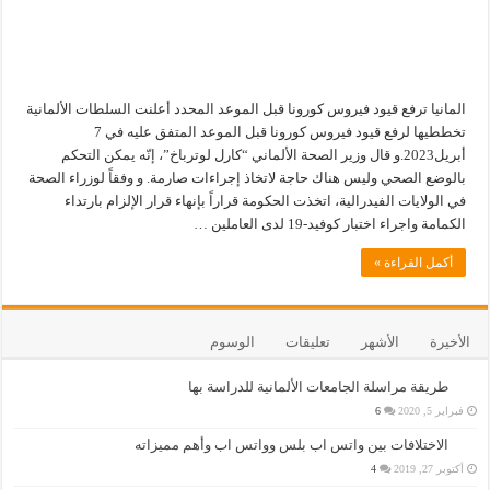
المانيا ترفع قيود فيروس كورونا قبل الموعد المحدد أعلنت السلطات الألمانية
تخططيها لرفع قيود فيروس كورونا قبل الموعد المتفق عليه في 7
أبريل2023.و قال وزير الصحة الألماني “كارل لوترباخ”، إنّه يمكن التحكم
بالوضع الصحي وليس هناك حاجة لاتخاذ إجراءات صارمة. و وفقاً لوزراء الصحة
في الولايات الفيدرالية، اتخذت الحكومة قراراً بإنهاء قرار الإلزام بارتداء
الكمامة واجراء اختبار كوفيد-19 لدى العاملين …
أكمل القراءة »
الأخيرة
الأشهر
تعليقات
الوسوم
طريقة مراسلة الجامعات الألمانية للدراسة بها
فبراير 5, 2020
6
الاختلافات بين واتس اب بلس وواتس اب وأهم مميزاته
أكتوبر 27, 2019
4