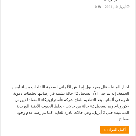
أبريل 10, 2021
0
اخبار المانيا – قال معهد بول إيرليش الألماني لسلامة اللقاحات مساء أمس
الجمعة، إنه تم حتى الآن تسجيل 42 حالة يشتبه في إصابتها بجلطات دموية
نادرة في ألمانيا، بعد التطعيم بلقاح شركة «أسترازينيكا» المضاد لفيروس
«كورونا». وتم تسجيل 42 حالة من حالات «تجلط الجيوب الأنفية الوريدية
الدماغية» حتى 2 أبريل، وهي حالات نادرة للغاية، كما تم رصد عدم وجود
صفائح …
أكمل القراءة »