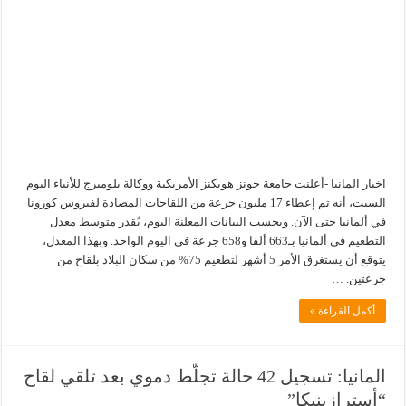
اخبار المانيا -أعلنت جامعة جونز هوبكنز الأمريكية ووكالة بلومبرج للأنباء اليوم
السبت، أنه تم إعطاء 17 مليون جرعة من اللقاحات المضادة لفيروس كورونا
في ألمانيا حتى الآن. وبحسب البيانات المعلنة اليوم، يُقدر متوسط معدل
التطعيم في ألمانيا بـ663 ألفا و658 جرعة في اليوم الواحد. وبهذا المعدل،
يتوقع أن يستغرق الأمر 5 أشهر لتطعيم 75% من سكان البلاد بلقاح من
جرعتين. …
أكمل القراءة »
المانيا: تسجيل 42 حالة تجلّط دموي بعد تلقي لقاح
“أسترازينيكا”