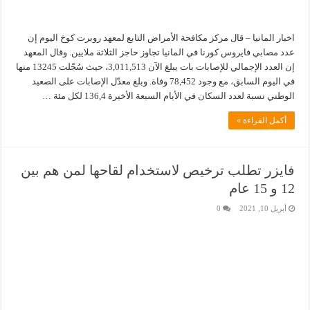
اخبار المانيا – قال مركز مكافحة الأمراض التابع لمعهد روبرت كوخ اليوم إن
عدد مصابي فايروس كورنا في المانيا تجاوز حاجز الثلاثة ملايين. وقال المعهد
إن العدد الإجمالي للإصابات بات يبلغ الآن 3,011,513، حيث سُجّلت 13245 منها
في اليوم السابق، مع وجود 78,452 وفاة. وبلغ معدّل الإصابات على الصعيد
الوطني نسبة لعدد السكان في الأيام السبعة الأخيرة 136,4 لكل مئة …
أكمل القراءة »
فايزر تطلب ترخيص لاستخدام لقاحها لمن هم بين
12 و 15 عام
أبريل 10, 2021
0