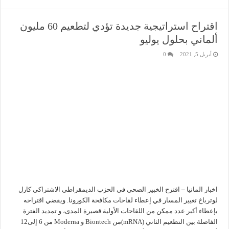
اقتراح استراتيجية جديدة تؤدي لتطعيم 60 مليون
ألماني بحلول يوليو
أبريل 5, 2021
0
اخبار المانيا – اقترح الخبير الصحي في الحزب الديمقراطي الاشتراكي كارل
لوترباخ تغيير المسار في إعطاء لقاحات مكافحة الكورونا. ويقضي اقتراحه
بإعطاء أكبر عدد ممكن من اللقاحات الأولية قصيرة المدى، و تمديد الفترة
الفاصلة بين التطعيم الثاني (mRNA)من Biontech و Moderna من 6 إلى12