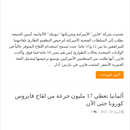
تقدمت شركة “فايزر” الأميركية وشريكتها “بيونتك” الألمانية، أمس الجمعة،
بطلب إلى السلطات الصحية الأميركية لترخيص التطعيم الطارئ بلقاحهما
للمراهقين ما بين 12 و15 عاما. حيث يُسمح استخدام اللقاح المتوفر حالياً في
الولايات المتحدة بحالات الطوارئ لمن هم بسن 16 عاما فما فوق. وأكدت
فايزر، أنها طلبت من المنظمين الأميركيين توسيع ترخيصها ليشمل الفئة
العمرية الأصغر. كشفت فايزر، في مارس/ آذار …
أكمل القراءة »
ألمانيا تعطي 17 مليون جرعة من لقاح فايروس
كورونا حتى الآن
أبريل 10, 2021
0